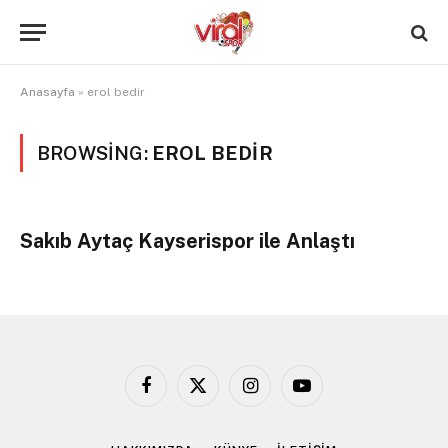
Anasayfa
»
erol bedir
BROWSING:
EROL BEDIR
Sakıb Aytaç Kayserispor ile Anlaştı
Facebook
X
Instagram
YouTube
(Twitter)