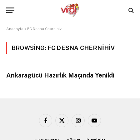
Anasayfa
»
FC Desna Chernihiv
BROWSING:
FC DESNA CHERNIHIV
Ankaragücü Hazırlık Maçında Yenildi
Facebook
X
Instagram
YouTube
(Twitter)