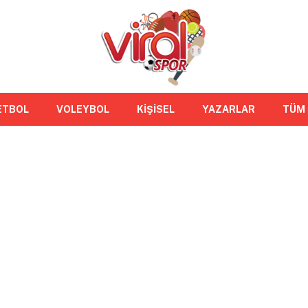
ETBOL
VOLEYBOL
KİŞİSEL
YAZARLAR
TÜM