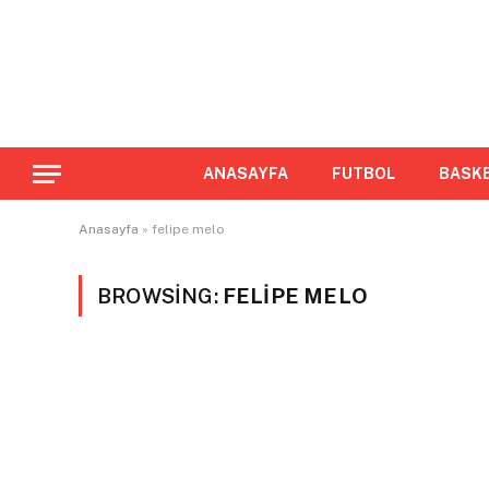
ANASAYFA
FUTBOL
BASK
Anasayfa
»
felipe melo
BROWSING:
FELIPE MELO