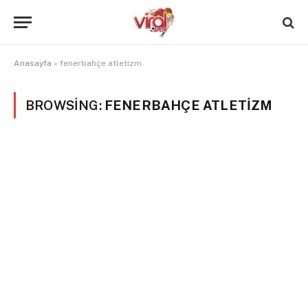
Anasayfa
»
fenerbahçe atletizm
BROWSING:
FENERBAHÇE ATLETIZM