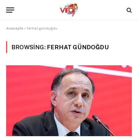
Anasayfa
»
ferhat gündoğdu
BROWSING:
FERHAT GÜNDOĞDU