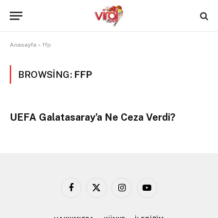
Anasayfa
»
ffp
BROWSING:
FFP
UEFA Galatasaray’a Ne Ceza Verdi?
Facebook
X
Instagram
YouTube
(Twitter)