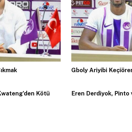
Çıkmak
Gboly Ariyibi Keçiör
 Kwateng’den Kötü
Eren Derdiyok, Pinto 