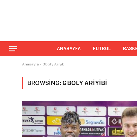
ANASAYFA
FUTBOL
BASK
Anasayfa
»
Gboly Ariyibi
BROWSING:
GBOLY ARIYIBI