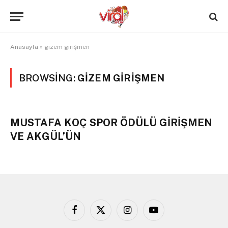
Anasayfa
»
gizem girişmen
BROWSING:
GIZEM GIRIŞMEN
MUSTAFA KOÇ SPOR ÖDÜLÜ GİRİŞMEN
VE AKGÜL’ÜN
Facebook
X
Instagram
YouTube
(Twitter)