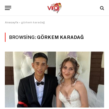
Anasayfa
»
görkem karadağ
BROWSING:
GÖRKEM KARADAĞ