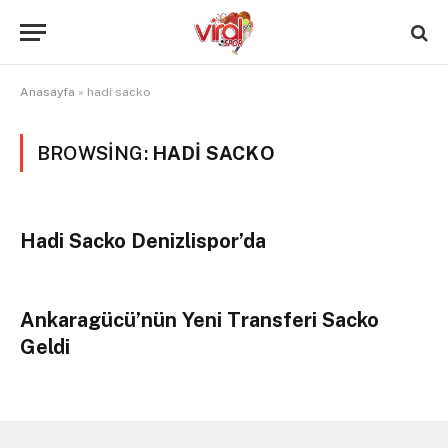
Anasayfa
»
hadi sacko
BROWSING:
HADI SACKO
Hadi Sacko Denizlispor’da
Ankaragücü’nün Yeni Transferi Sacko
Geldi