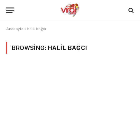
Anasayfa
»
halil bağcı
BROWSING:
HALIL BAĞCI