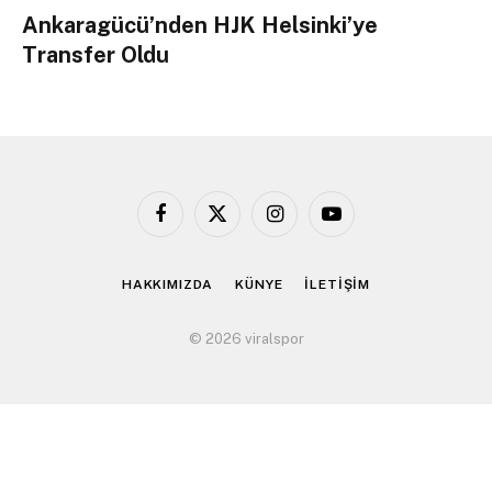
Ankaragücü’nden HJK Helsinki’ye
Transfer Oldu
Facebook
X
Instagram
YouTube
(Twitter)
HAKKIMIZDA
KÜNYE
İLETİŞİM
© 2026 viralspor