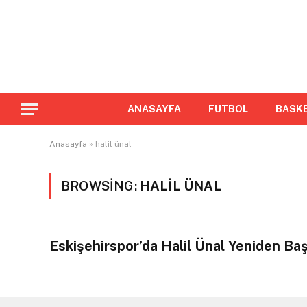
ANASAYFA
FUTBOL
BASK
Anasayfa
»
halil ünal
BROWSING:
HALIL ÜNAL
Eskişehirspor’da Halil Ünal Yeniden Ba