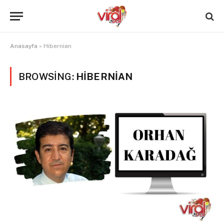
Anasayfa
»
Hibernian
BROWSING:
HIBERNIAN