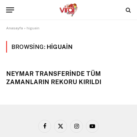
Anasayfa
»
higuain
BROWSING:
HIGUAIN
NEYMAR TRANSFERİNDE TÜM
ZAMANLARIN REKORU KIRILDI
Facebook
X
Instagram
YouTube
(Twitter)