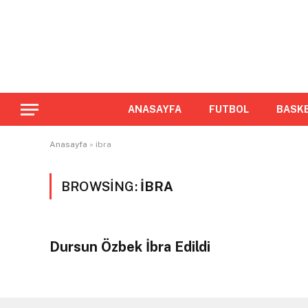
ANASAYFA
FUTBOL
BASK
Anasayfa
»
ibra
BROWSING:
IBRA
Dursun Özbek İbra Edildi