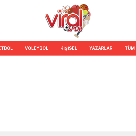
ETBOL
VOLEYBOL
KİŞİSEL
YAZARLAR
TÜM