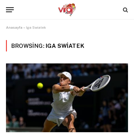
Anasayfa
»
Iga Swiatek
BROWSING:
IGA SWIATEK