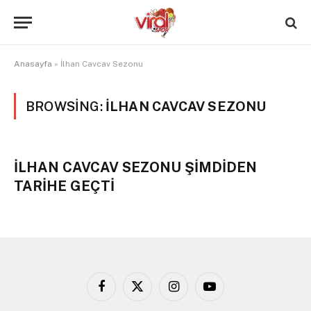
Anasayfa
»
İlhan Cavcav Sezonu
BROWSING:
İLHAN CAVCAV SEZONU
İLHAN CAVCAV SEZONU ŞİMDİDEN
TARİHE GEÇTİ
Facebook
X
Instagram
YouTube
(Twitter)