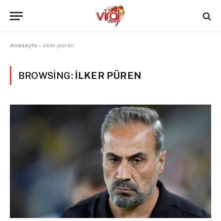
Anasayfa
»
ilker püren
BROWSING:
ILKER PÜREN