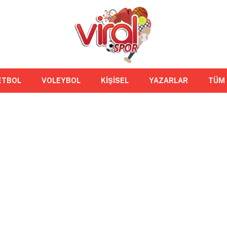
ETBOL
VOLEYBOL
KİŞİSEL
YAZARLAR
TÜM