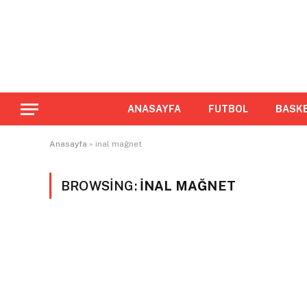
ANASAYFA
FUTBOL
BASK
Anasayfa
»
inal mağnet
BROWSING:
INAL MAĞNET