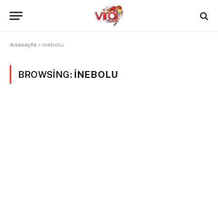
Anasayfa
»
inebolu
BROWSING:
INEBOLU