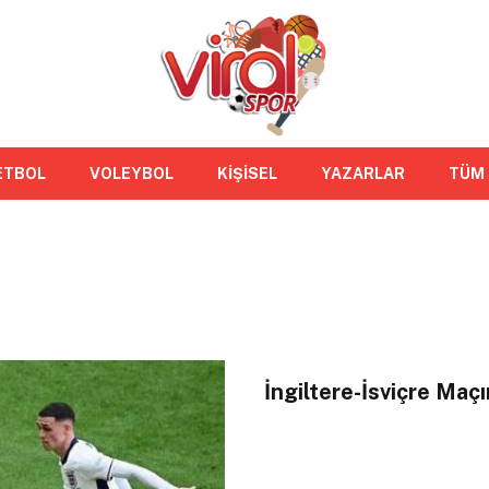
ETBOL
VOLEYBOL
KİŞİSEL
YAZARLAR
TÜM
İngiltere-İsviçre Maç