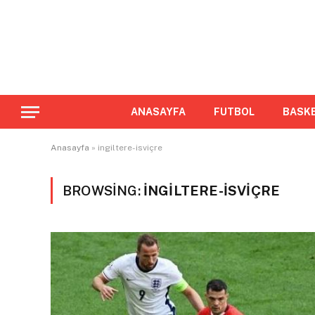
ANASAYFA
FUTBOL
BASK
Anasayfa
»
ingiltere-isviçre
BROWSING:
INGILTERE-ISVIÇRE