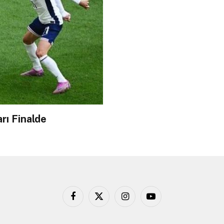
arı Finalde
Facebook
X
Instagram
YouTube
(Twitter)