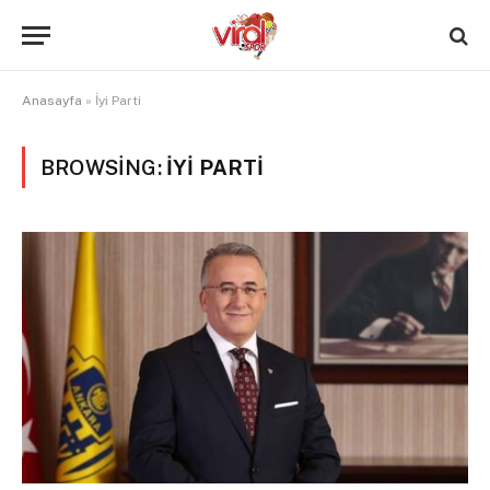
Anasayfa
»
İyi Parti
BROWSING:
İYI PARTI