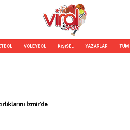
ETBOL
VOLEYBOL
KİŞİSEL
YAZARLAR
TÜM
lıklarını İzmir’de