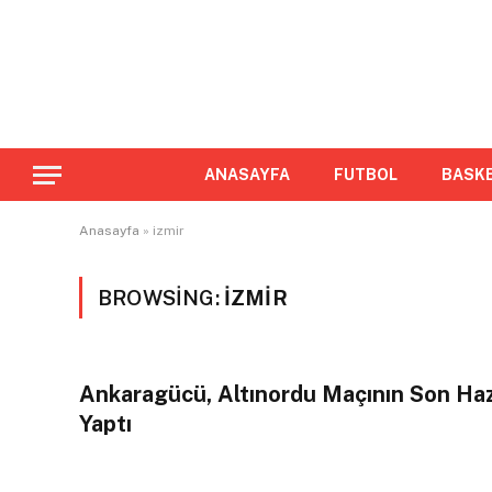
ANASAYFA
FUTBOL
BASK
Anasayfa
»
izmir
BROWSING:
IZMIR
Ankaragücü, Altınordu Maçının Son Hazır
Yaptı