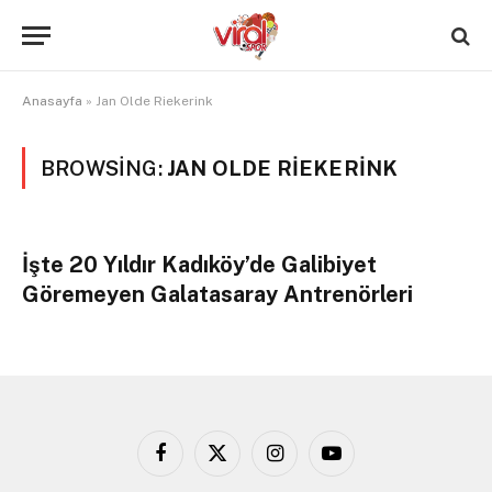
Anasayfa
»
Jan Olde Riekerink
BROWSING:
JAN OLDE RIEKERINK
İşte 20 Yıldır Kadıköy’de Galibiyet
Göremeyen Galatasaray Antrenörleri
Facebook
X
Instagram
YouTube
(Twitter)