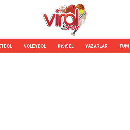
ETBOL
VOLEYBOL
KİŞİSEL
YAZARLAR
TÜM