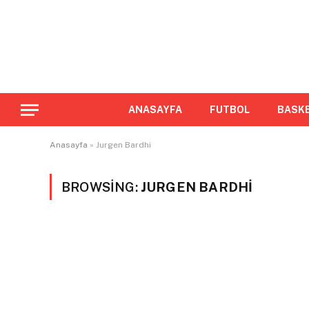
ANASAYFA
FUTBOL
BASK
Anasayfa
»
Jurgen Bardhi
BROWSING:
JURGEN BARDHI