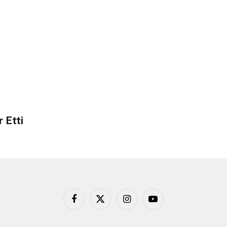
 Etti
Facebook
X
Instagram
YouTube
(Twitter)