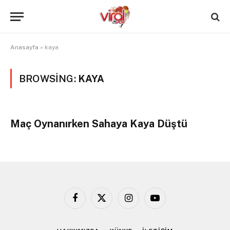
Anasayfa
»
kaya
BROWSING:
KAYA
Maç Oynanırken Sahaya Kaya Düştü
Facebook
X
Instagram
YouTube
(Twitter)