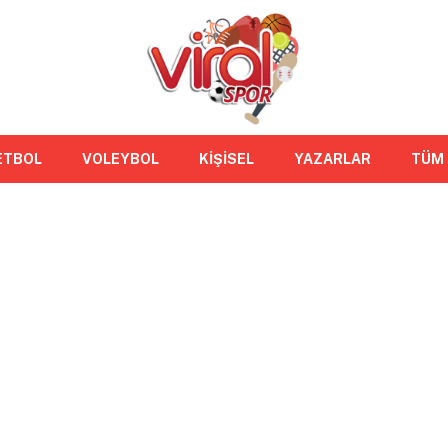
ETBOL
VOLEYBOL
KİŞİSEL
YAZARLAR
TÜM