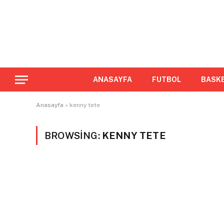
ANASAYFA
FUTBOL
BASK
Anasayfa
»
kenny tete
BROWSING:
KENNY TETE