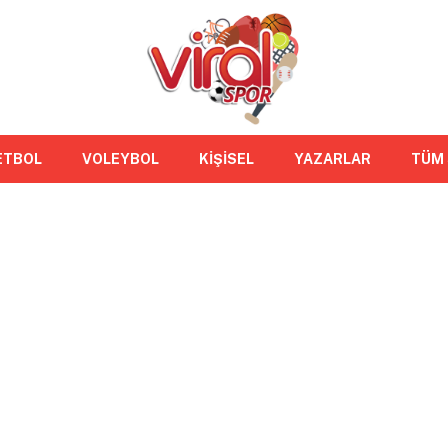
ETBOL
VOLEYBOL
KİŞİSEL
YAZARLAR
TÜM