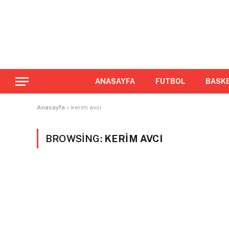
ANASAYFA
FUTBOL
BASK
Anasayfa
»
kerim avcı
BROWSING:
KERIM AVCI