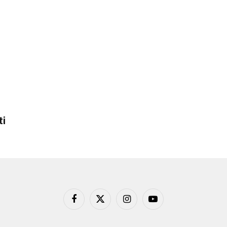
ti
Facebook
X
Instagram
YouTube
(Twitter)