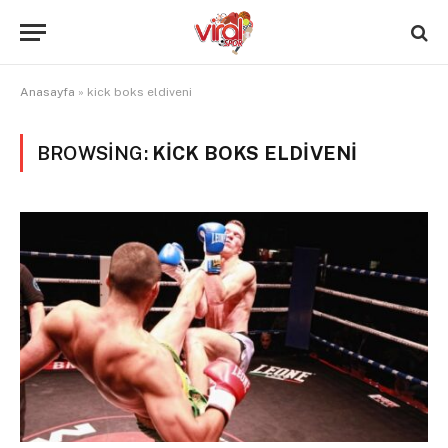
Anasayfa
»
kick boks eldiveni
BROWSING:
KICK BOKS ELDIVENI