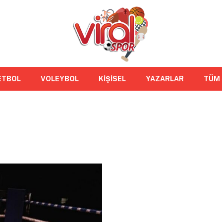
ETBOL
VOLEYBOL
KİŞİSEL
YAZARLAR
TÜM