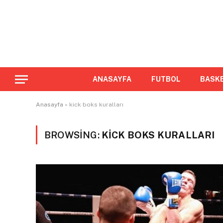
ANASAYFA
FUTBOL
BASK
Anasayfa
»
kick boks kuralları
BROWSING:
KICK BOKS KURALLARI