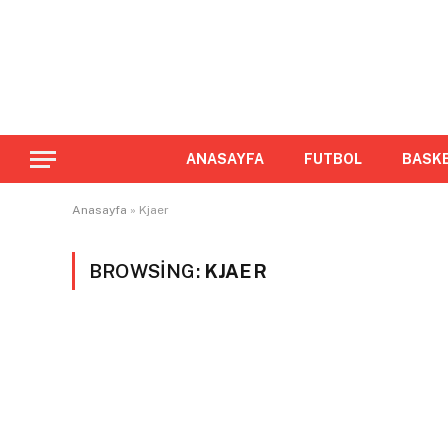
ANASAYFA
FUTBOL
BASK
Anasayfa
»
Kjaer
BROWSING:
KJAER