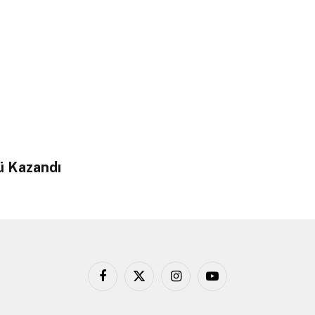
ü Kazandı
Facebook
X
Instagram
YouTube
(Twitter)