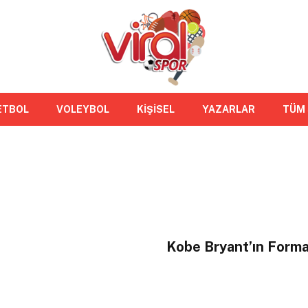
ETBOL
VOLEYBOL
KİŞİSEL
YAZARLAR
TÜM
Kobe Bryant’ın Formas