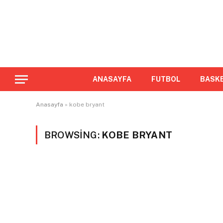
ANASAYFA
FUTBOL
BASK
Anasayfa
»
kobe bryant
BROWSING:
KOBE BRYANT