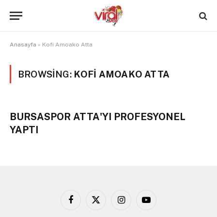
Anasayfa
»
Kofi Amoako Atta
BROWSING:
KOFI AMOAKO ATTA
BURSASPOR ATTA'YI PROFESYONEL
YAPTI
Facebook
X
Instagram
YouTube
(Twitter)