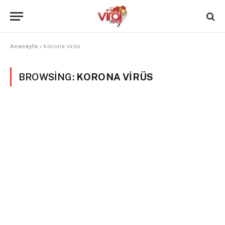
Anasayfa
»
korona virüs
BROWSING:
KORONA VIRÜS