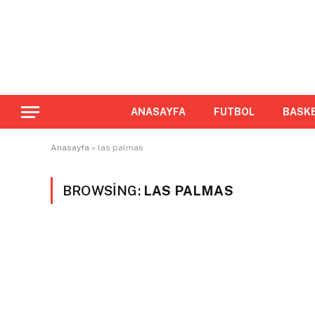
ANASAYFA
FUTBOL
BASK
Anasayfa
»
las palmas
BROWSING:
LAS PALMAS