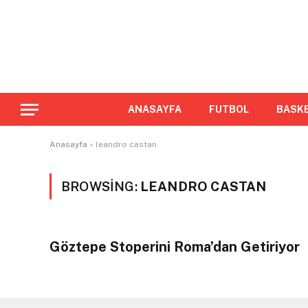
ANASAYFA
FUTBOL
BASK
Anasayfa
»
leandro castan
BROWSING:
LEANDRO CASTAN
Göztepe Stoperini Roma’dan Getiriyor