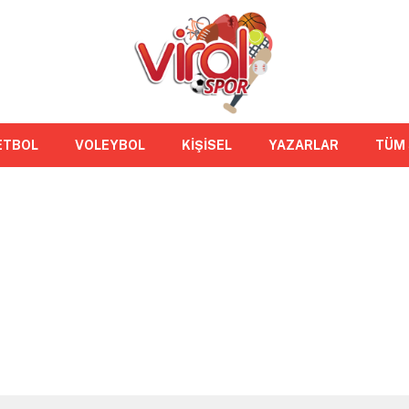
ETBOL
VOLEYBOL
KİŞİSEL
YAZARLAR
TÜM