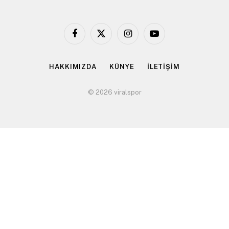
Facebook
X
Instagram
YouTube
(Twitter)
HAKKIMIZDA
KÜNYE
İLETİŞİM
© 2026 viralspor