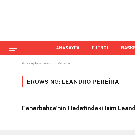
ANASAYFA
FUTBOL
BASK
Anasayfa
»
Leandro Pereira
BROWSING:
LEANDRO PEREIRA
Fenerbahçe'nin Hedefindeki İsim Leand