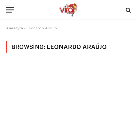
Anasayfa
»
Leonardo Araújo
BROWSING:
LEONARDO ARAÚJO