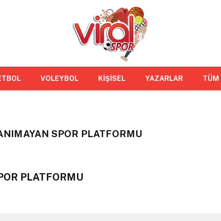
ETBOL
VOLEYBOL
KİŞİSEL
YAZARLAR
TÜM
TANIMAYAN SPOR PLATFORMU
SPOR PLATFORMU