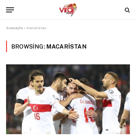
Anasayfa
»
macaristan
BROWSING:
MACARISTAN