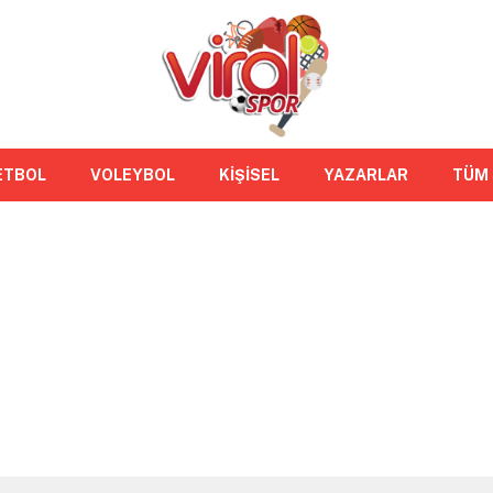
ETBOL
VOLEYBOL
KİŞİSEL
YAZARLAR
TÜM