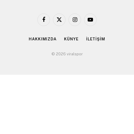
Facebook
X
Instagram
YouTube
(Twitter)
HAKKIMIZDA
KÜNYE
İLETİŞİM
© 2026 viralspor