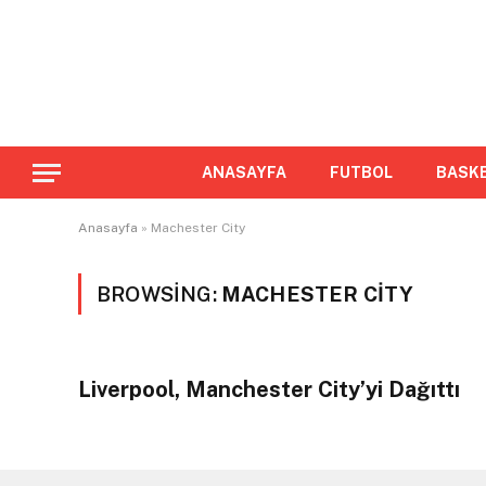
ANASAYFA
FUTBOL
BASK
Anasayfa
»
Machester City
BROWSING:
MACHESTER CITY
Liverpool, Manchester City’yi Dağıttı