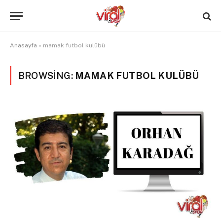
Anasayfa
»
mamak futbol kulübü
BROWSING:
MAMAK FUTBOL KULÜBÜ