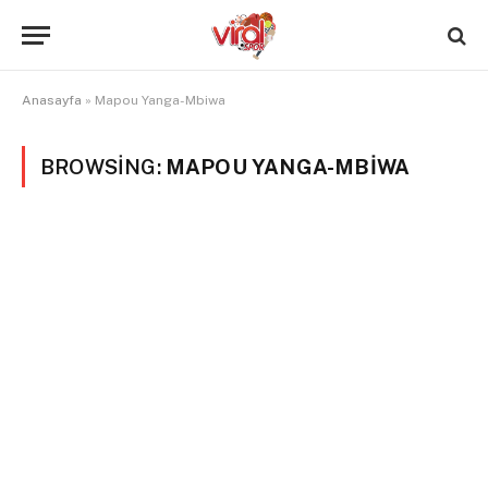
Anasayfa
»
Mapou Yanga-Mbiwa
BROWSING:
MAPOU YANGA-MBIWA