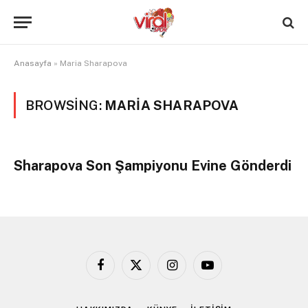
Anasayfa
»
Maria Sharapova
BROWSING:
MARIA SHARAPOVA
Sharapova Son Şampiyonu Evine Gönderdi
Facebook
X
Instagram
YouTube
(Twitter)