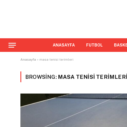
ANASAYFA
FUTBOL
BASK
Anasayfa
»
masa tenisi terimleri
BROWSING:
MASA TENISI TERIMLER