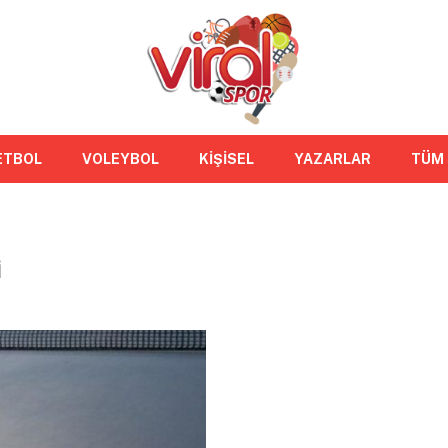
ETBOL
VOLEYBOL
KİŞİSEL
YAZARLAR
TÜM
I