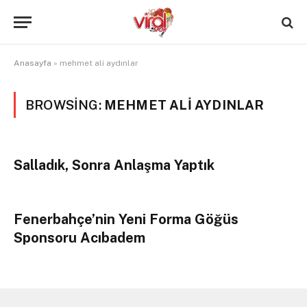
Anasayfa
»
mehmet ali aydınlar
BROWSING:
MEHMET ALI AYDINLAR
Salladık, Sonra Anlaşma Yaptık
Fenerbahçe’nin Yeni Forma Göğüs
Sponsoru Acıbadem