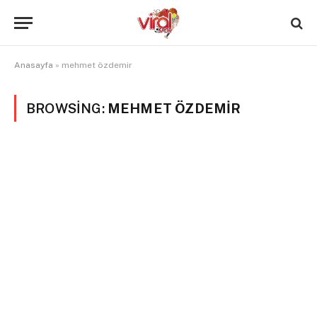
Anasayfa
»
mehmet özdemir
BROWSING:
MEHMET ÖZDEMIR