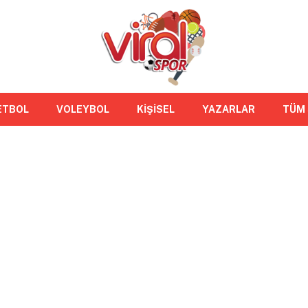
ETBOL
VOLEYBOL
KİŞİSEL
YAZARLAR
TÜM