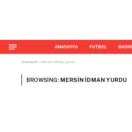
ANASAYFA
FUTBOL
BASK
Anasayfa
»
mersin idman yurdu
BROWSING:
MERSIN IDMAN YURDU