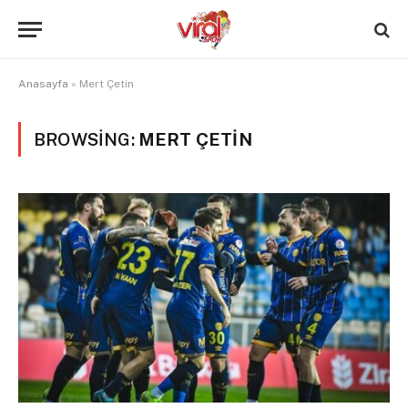
Anasayfa
»
Mert Çetin
BROWSING:
MERT ÇETIN