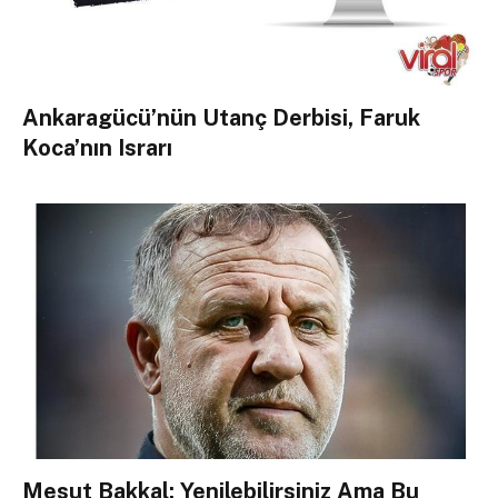
Ankaragücü’nün Utanç Derbisi, Faruk
Koca’nın Israrı
Mesut Bakkal: Yenilebilirsiniz Ama Bu